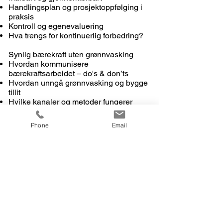
Handlingsplan og prosjektoppfølging i
praksis
Kontroll og egenevaluering
Hva trengs for kontinuerlig forbedring?
Synlig bærekraft uten grønnvasking
Hvordan kommunisere
bærekraftsarbeidet – do's & don’ts
Hvordan unngå grønnvasking og bygge
tillit
Hvilke kanaler og metoder fungerer
best?
Phone
Email
Endringsledelse og forankring
Hva kjennetegner vellykkede
endringsprosesser i
bærekraftsomstillingen?
Hvordan bygge en bærekraftskultur i
praksis?
Motstand mot endring – hvordan møter
vi den på en konstruktiv måte?
Fra siloer til samarbeid – hvordan jobbe
tverrfaglig og få folk med?