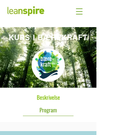
Miljøfyrtårn
KURS I BÆREKRAFT
Beskrivelse
Program