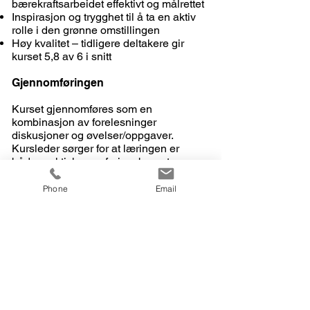
bærekraftsarbeidet effektivt og målrettet
Inspirasjon og trygghet til å ta en aktiv
rolle i den grønne omstillingen
Høy kvalitet – tidligere deltakere gir
kurset 5,8 av 6 i snitt
Gjennomføringen
Kurset gjennomføres som en
kombinasjon av forelesninger
diskusjoner og øvelser/oppgaver.
Kursleder sørger for at læringen er
både praktisk og erfaringsbasert.
Du får tilsendt en link rett i forkant av
kurset så du kan logge deg på.
Phone
Email
Hvem kan delta
Kurset er for alle som har en sentral
rolle i å gjennomføre
endringsprosjekter med fokus på miljø
og bærekraft. Det passer for den
bærekraftsansvarlige, fageksperten,
markedsføreren,
kommunikasjonssjefen, ledelsen eller