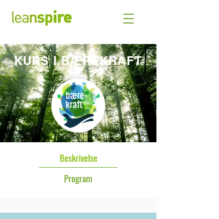
Miljøfyrtårn
KURS I BÆREKRAFT
Beskrivelse
Program